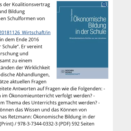
s der Koalitionsvertrag
und Bildung
enen Schulformen von
20181126_Wirtschaft/in
 in dem Ende 2016
chule“. Er vereint
Forschung und
gesamt zu einem
änden der Wirklichkeit
hodische Abhandlungen,
ätze aktuellen Fragen
eitete Antworten auf Fragen wie die Folgenden: -
n im Ökonomieunterricht verfolgt werden? -
zum Thema des Unterrichts gemacht werden? -
 können das Wissen und das Können von
mas Retzmann: Ökonomische Bildung in der
Print) / 978-3-7344-0332-3 (PDF) 592 Seiten