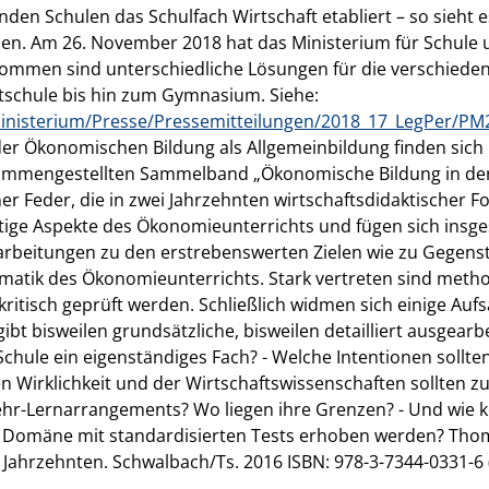
den Schulen das Schulfach Wirtschaft etabliert – so sieht e
ben. Am 26. November 2018 hat das Ministerium für Schule 
gekommen sind unterschiedliche Lösungen für die verschied
tschule bis hin zum Gymnasium. Siehe:
inisterium/Presse/Pressemitteilungen/2018_17_LegPer/PM
er Ökonomischen Bildung als Allgemeinbildung finden sich
ammengestellten Sammelband „Ökonomische Bildung in der S
ner Feder, die in zwei Jahrzehnten wirtschaftsdidaktischer 
fältige Aspekte des Ökonomieunterrichts und fügen sich ins
rbeitungen zu den erstrebenswerten Zielen wie zu Gegenst
matik des Ökonomieunterrichts. Stark vertreten sind met
itisch geprüft werden. Schließlich widmen sich einige Aufs
bt bisweilen grundsätzliche, bisweilen detailliert ausgearb
hule ein eigenständiges Fach? - Welche Intentionen sollte
n Wirklichkeit und der Wirtschaftswissenschaften sollten 
Lehr-Lernarrangements? Wo liegen ihre Grenzen? - Und wie
 Domäne mit standardisierten Tests erhoben werden? Tho
 Jahrzehnten. Schwalbach/Ts. 2016 ISBN: 978-3-7344-0331-6 (