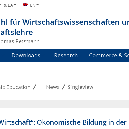
n. & BA
EN
hl für Wirtschaftswissenschaften u
aftslehre
Thomas Retzmann
s
Downloads
Research
Commerce & Sc
ic Education
News
Singleview
irtschaft“: Ökonomische Bildung in der