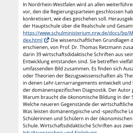
In Nordrhein-Westfalen wird an allen weiterführen
vor, den die Regierungsparteien geschlossen ha
konkretisiert, wie dies geschehen soll. Heraus
der Hauptschule über die Realschule und Gesam
https://www.schulministerium.nrw.de/docs/bp/M
dex.html
Die wissenschaftlichen Grundlagen d
erschienen, von Prof. Dr. Thomas Retzmann zus
darin 39 wirtschaftsdidaktische Schriften aus sei
Entwicklung entstanden sind. Sie betreffen viel
umfassenden Bild zusammen. Es finden sich Ausa
oder Theorien der Bezugswissenschaften als The
in denen Lehr-Lernarrangements entwickelt und kr
der domänenspezifischen Diagnostik. Der Autor gi
Warum braucht die ökonomische Bildung in der Sc
Welche neueren Gegenstände der wirtschaftliche
Was leisten domänentypische und -spezifische 
Schülerinnen und Schülern in der ökonomischen
Schule. Wirtschaftsdidaktische Schriften aus zwei
Inhaltsverzeichnis und Einleitung