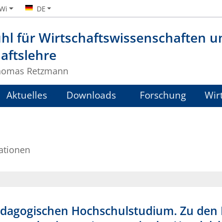
iWi
DE
hl für Wirtschaftswissenschaften u
aftslehre
Thomas Retzmann
Aktuelles
Downloads
Forschung
Wir
ationen
pädagogischen Hochschulstudium. Zu den 