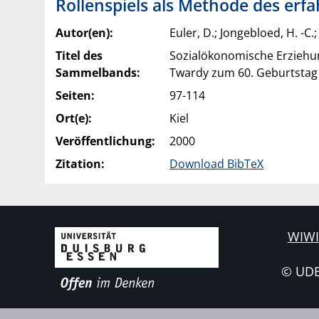
Rollenspiels als Methode des erf
Autor(en):
Euler, D.; Jongebloed, H. -C.; 
Titel des
Sozialökonomische Erziehun
Sammelbands:
Twardy zum 60. Geburtstag
Seiten:
97-114
Ort(e):
Kiel
Veröffentlichung:
2000
Zitation:
Download BibTeX
WIWI
© UD